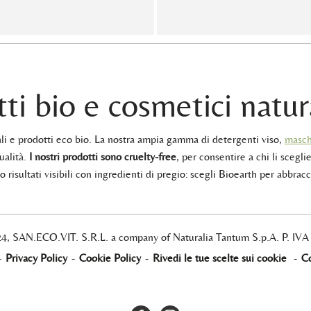
ti bio e cosmetici natur
rali e prodotti eco bio. La nostra ampia gamma di detergenti viso,
masch
ualità.
I nostri prodotti sono cruelty-free
, per consentire a chi li sceglie
 risultati visibili con ingredienti di pregio: scegli Bioearth per abbracc
24, SAN.ECO.VIT. S.R.L. a company of Naturalia Tantum S.p.A. P. IV
-
Privacy Policy
-
Cookie Policy
-
Rivedi le tue scelte sui cookie
-
Co