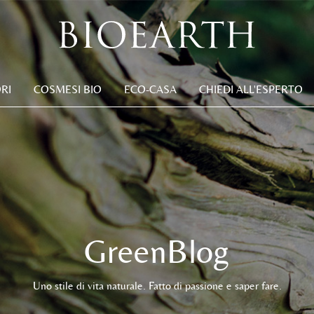
RI
COSMESI BIO
ECO-CASA
CHIEDI ALL'ESPERTO
GreenBlog
Uno stile di vita naturale. Fatto di passione e saper fare.