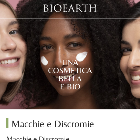
UNA
COSMETICA
BELLA
E BIO
Macchie e Discromie
Macchie e Discromie