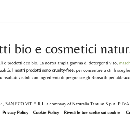
ti bio e cosmetici natur
rali e prodotti eco bio. La nostra ampia gamma di detergenti viso,
masch
ualità.
I nostri prodotti sono cruelty-free
, per consentire a chi li sceglie
 risultati visibili con ingredienti di pregio: scegli Bioearth per abbracc
24, SAN.ECO.VIT. S.R.L. a company of Naturalia Tantum S.p.A. P. IV
-
Privacy Policy
-
Cookie Policy
-
Rivedi le tue scelte sui cookie
-
Co