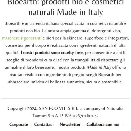
Bioearth: prodotti bio e cosmetici
naturali Made in Italy
Bioearth è un'azienda italiana specializzata in cosmetici naturali e
prodotti eco bio. La nostra ampia gamma di detergenti viso,
maschere rigeneranti
e sieri per la skincare, superfood e integratori,
cosmetici per il corpo è realizzata con ingredienti naturali di alta
qualità.
I nostri prodotti sono cruelty-free
, per consentire a chi li
sceglie di prendersi cura di sé con la tranquillità di rispettare gli
animali e il loro benessere. I nostri prodotti
Made in Italy
offrono
risultati visibili con ingredienti di pregio: scegli Bioearth per
abbracciare un'idea di bellezza autentica, sicura e sostenibile.
Copyright 2024, SAN.ECO.VIT. S.R.L. a company of Naturalia
Tantum S.p.A. P. IVA 02670160122
Corporate
-
Contattaci
-
Newsletter
-
Collabora con noi
-