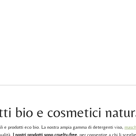
ti bio e cosmetici natur
rali e prodotti eco bio. La nostra ampia gamma di detergenti viso,
masch
ualità.
I nostri prodotti sono cruelty-free
, per consentire a chi li sceglie