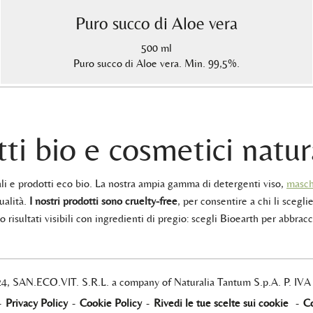
Puro succo di Aloe vera
500 ml
Puro succo di Aloe vera. Min. 99,5%.
ti bio e cosmetici natur
rali e prodotti eco bio. La nostra ampia gamma di detergenti viso,
masch
ualità.
I nostri prodotti sono cruelty-free
, per consentire a chi li sceglie
 risultati visibili con ingredienti di pregio: scegli Bioearth per abbracc
24, SAN.ECO.VIT. S.R.L. a company of Naturalia Tantum S.p.A. P. IV
-
Privacy Policy
-
Cookie Policy
-
Rivedi le tue scelte sui cookie
-
Co