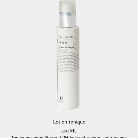
Lotion tonique
200 ML
Tonico per riequilibrare il PHdella pelle dopo la detersione