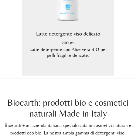
to
Latte detergente viso delicato
200 ml
ta la
Latte detergente con Aloe vera BIO per
Toni
i intime
pelli fragili e delicate.
e Al
zza o
Bioearth: prodotti bio e cosmetici
naturali Made in Italy
Bioearth è un'azienda italiana specializzata in cosmetici naturali e
prodotti eco bio. La nostra ampia gamma di detergenti viso,