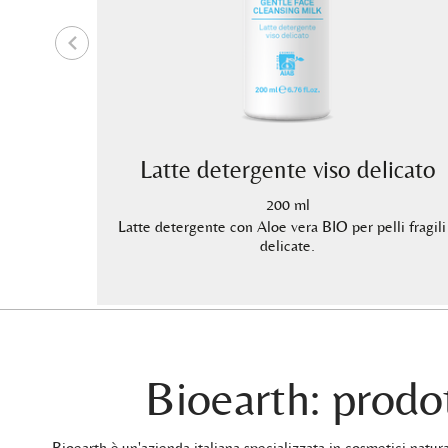
va
Latte detergente viso delicato
200 ml
ecche e
Latte detergente con Aloe vera BIO per pelli fragili
delicate.
Bioearth: prodot
Bioearth è un'azienda italiana specializzata in cosmetici natu