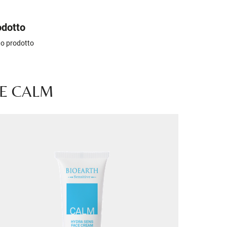
odotto
sto prodotto
VE CALM