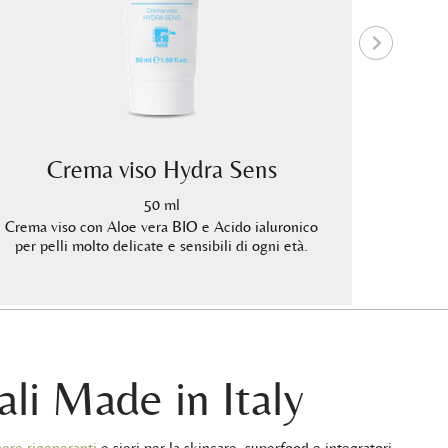
Crema viso Hydra Sens
50 ml
Crema viso con Aloe vera BIO e Acido ialuronico
Crema vis
per pelli molto delicate e sensibili di ogni età.
quotid
ali Made in Italy
ere rigeneranti
e sieri per la skincare, superfood e integratori,