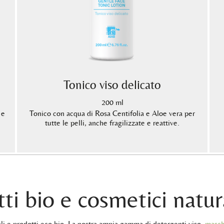
Tonico viso delicato
200 ml
 e
Tonico con acqua di Rosa Centifolia e Aloe vera per
tutte le pelli, anche fragilizzate e reattive.
ti bio e cosmetici natur
rali e prodotti eco bio. La nostra ampia gamma di detergenti viso,
masch