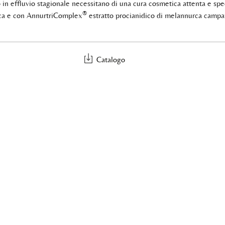
o in effluvio stagionale necessitano di una cura cosmetica attenta e spec
®
tica e con AnnurtriComplex
estratto procianidico di melannurca campana
Catalogo