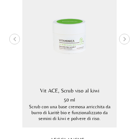
Vit ACE, Scrub viso al kiwi
Vit A
50 ml
inoso
Scrub con una base cremosa arricchita da
Scrub
burro di karitè bio e funzionalizzato da
semi 
semini di kiwi e polvere di riso.