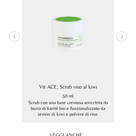
Vit ACE, Scrub viso al kiwi
Vit A
50 ml
nto
Scrub con una base cremosa arricchita da
Scrub
burro di karitè bio e funzionalizzato da
semi 
semini di kiwi e polvere di riso.
LEGGI ANCHE...