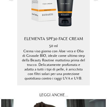
UTION
GLY
ELEMENTA SPF30 FACE CREAM
a 2% ed
Tonic
50 ml
o 1%
tampona
Crema viso giorno con Aloe vera e Olio
di Girasole BIO, ideale come ultimo step
Senza 
della Beauty Routine mattutina prima del
trucco. Delicatamente profumata e
adatta a tutti i tipi di pelle, è arricchita
con filtri solari per una protezione
quotidiana contro i raggi UVA e UVB.
LEGGI ANCHE...