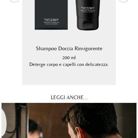
RBA
Shampoo Doccia Rinvigorente
Deod
200 ml
o doccia
Deterge corpo e capelli con delicatezza.
arba
LEGGI ANCHE...