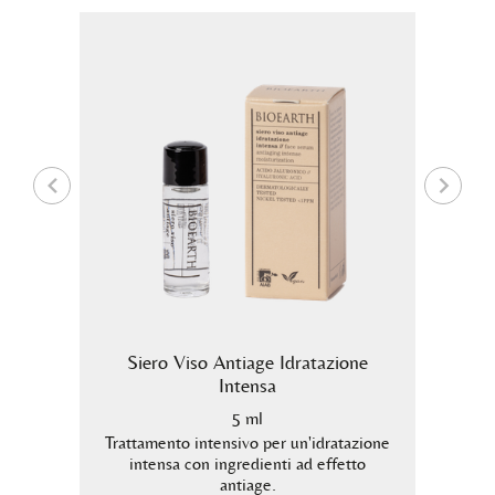
azione
Siero Viso Antiage Idratazione
o
Intensa
5 ml
Tratta
r
intensa
Trattamento intensivo per un'idratazione
edienti
intensa con ingredienti ad effetto
antiage.