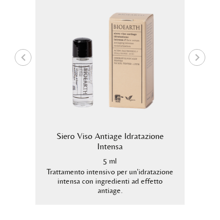
Siero Viso Antiage Idratazione
Intensa
5 ml
tazione
Tratta
etto
intensa
Trattamento intensivo per un'idratazione
intensa con ingredienti ad effetto
antiage.