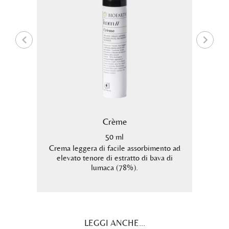
Crème
50 ml
a delle
Crema leggera di facile assorbimento ad
Sier
 bava di
elevato tenore di estratto di bava di
estrat
ate dal
lumaca (78%).
LEGGI ANCHE...