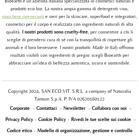
Bioearth è un'azienda italiana specializzata in cosmetici naturali e
prodotti eco bio. La nostra ampia gamma di detergenti viso,
maschere rigeneranti
e sieri per la skincare, superfood e integratori,
cosmetici per il corpo è realizzata con ingredienti naturali di alta
qualità.
I nostri prodotti sono cruelty-free
, per consentire a chi li
sceglie di prendersi cura di sé con la tranquillità di rispettare gli
animali e il loro benessere. I nostri prodotti
Made in Italy
offrono
risultati visibili con ingredienti di pregio: scegli Bioearth per
abbracciare un'idea di bellezza autentica, sicura e sostenibile.
Copyright 2024, SAN.ECO.VIT. S.R.L. a company of Naturalia
Tantum S.p.A. P. IVA 02670160122
Corporate
-
Contattaci
-
Newsletter
-
Collabora con noi
-
Privacy Policy
-
Cookie Policy
-
Rivedi le tue scelte sui cookie
-
Codice etico
-
Modello di organizzazione, gestione e controllo