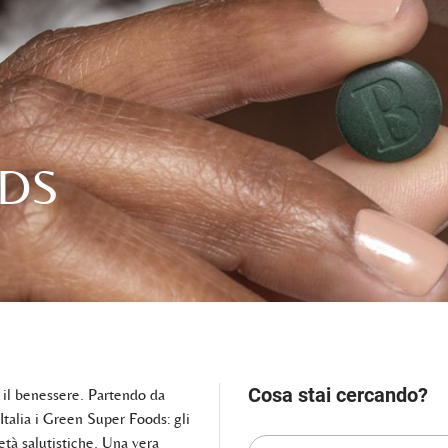
ODS
Cosa stai cercando?
i il benessere. Partendo da
talia i Green Super Foods: gli
età salutistiche. Una vera