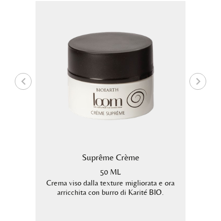
va di
Suprême Crème
50 ML
Crema viso dalla texture migliorata e ora
Siero v
arricchita con burro di Karité BIO.
atto di
effetto