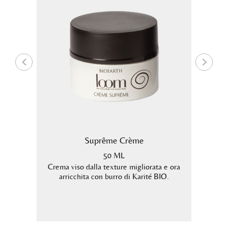
maca +
Suprême Crème
a
50 ML
Crema viso dalla texture migliorata e ora
Siero v
arricchita con burro di Karité BIO.
bava di
fonda.