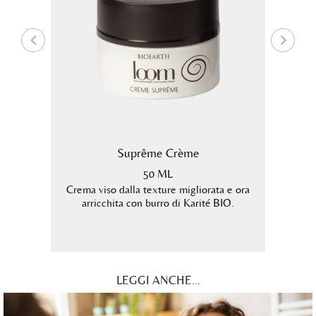
va di
Suprême Crème
50 ML
Crema viso dalla texture migliorata e ora
Siero v
arricchita con burro di Karité BIO.
atto di
effetto
LEGGI ANCHE...