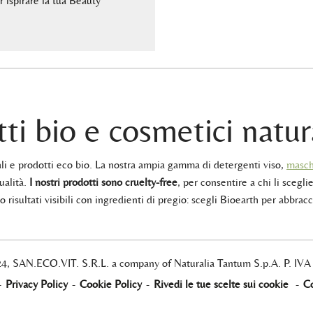
ispirare la tua Beauty
ti bio e cosmetici natur
rali e prodotti eco bio. La nostra ampia gamma di detergenti viso,
masch
ualità.
I nostri prodotti sono cruelty-free
, per consentire a chi li sceglie
 risultati visibili con ingredienti di pregio: scegli Bioearth per abbracc
24, SAN.ECO.VIT. S.R.L. a company of Naturalia Tantum S.p.A. P. IV
-
Privacy Policy
-
Cookie Policy
-
Rivedi le tue scelte sui cookie
-
Co