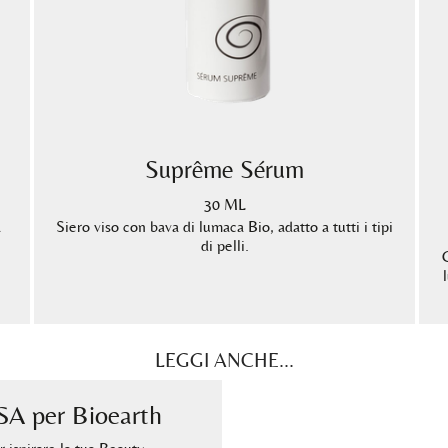
Suprême Sérum
30 ML
a
Siero viso con bava di lumaca Bio, adatto a tutti i tipi
di pelli.
LEGGI ANCHE...
A per Bioearth