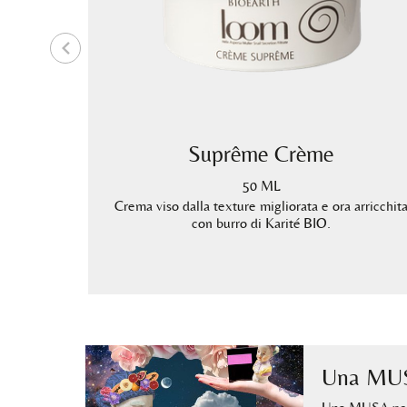
Bava di
Suprême Crème
50 ML
Crema viso dalla texture migliorata e ora arricchit
con burro di Karité BIO.
i bava di
inante e
Una MUS