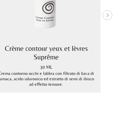
Crème contour yeux et lèvres
Suprême
Crema le
30 ML
tenor
Crema contorno occhi e labbra con filtrato di bava di
lumaca, acido ialuronico ed estratto di semi di ibisco
ad effetto tensore.