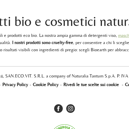
ti bio e cosmetici natur
rali e prodotti eco bio. La nostra ampia gamma di detergenti viso,
masch
ualità.
I nostri prodotti sono cruelty-free
, per consentire a chi li sceglie
 risultati visibili con ingredienti di pregio: scegli Bioearth per abbracc
24, SAN.ECO.VIT. S.R.L. a company of Naturalia Tantum S.p.A. P. IV
-
Privacy Policy
-
Cookie Policy
-
Rivedi le tue scelte sui cookie
-
Co