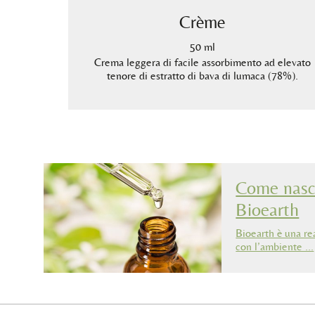
Crème
50 ml
ani ad alto
Crema leggera di facile assorbimento ad elevato
igliata per
tenore di estratto di bava di lumaca (78%).
polate.
Come nasco
Bioearth
Bioearth è una re
con l’ambiente …