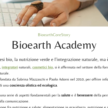
BioearthCoreStory
Bioearth Academy
si bio, la nutrizione verde e l'integrazione naturale, ma 
,
integratori
naturali,
cosmetici bio
, si è affermata nel settore della f
turale.
 fondata da Sabrina Mazzaschi e Paolo Adorni nel 2010, per offrire infor
di una
coscienza olistica ed ecologica
.
una serie di aspetti fondamentali per la
salute
e il
benessere
della pers
 alla comunicazione.
one fra nutrizione e salute: alimentazione in gravidanza, nutrizione e s