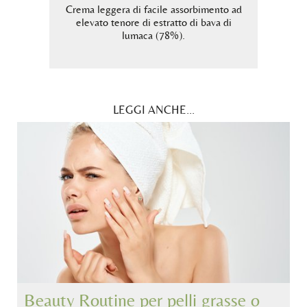
egnata.
Crema leggera di facile assorbimento ad
Sier
umaca
elevato tenore di estratto di bava di
estrat
atti
lumaca (78%).
LEGGI ANCHE...
Beauty Routine per pelli grasse o