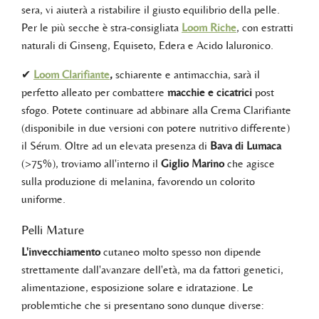
sera, vi aiuterà a ristabilire il giusto equilibrio della pelle.
Per le più secche è stra-consigliata
Loom Riche
, con estratti
naturali di Ginseng, Equiseto, Edera e Acido Ialuronico.
✔
Loom Clarifiante
,
schiarente e antimacchia, sarà il
perfetto alleato per combattere
macchie e cicatrici
post
sfogo. Potete continuare ad abbinare alla Crema Clarifiante
(disponibile in due versioni con potere nutritivo differente)
il Sérum. Oltre ad un elevata presenza di
Bava di Lumaca
(>75%), troviamo all'interno il
Giglio Marino
che agisce
sulla produzione di melanina, favorendo un colorito
uniforme.
Pelli Mature
L'invecchiamento
cutaneo molto spesso non dipende
strettamente dall'avanzare dell'età, ma da fattori genetici,
alimentazione, esposizione solare e idratazione. Le
problemtiche che si presentano sono dunque diverse: