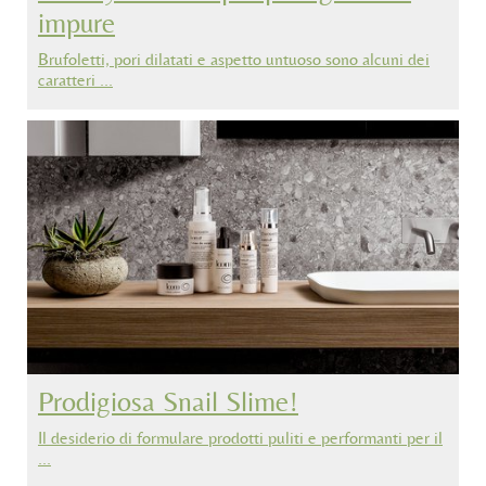
impure
Brufoletti, pori dilatati e aspetto untuoso sono alcuni dei
caratteri …
Prodigiosa Snail Slime!
Il desiderio di formulare prodotti puliti e performanti per il
…