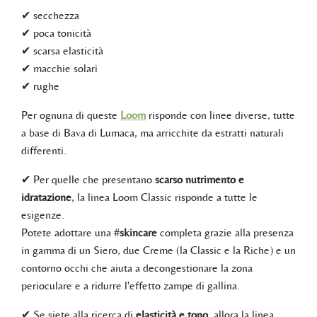
✔ secchezza
✔ poca tonicità
✔ scarsa elasticità
✔ macchie solari
✔ rughe
Per ognuna di queste
Loom
risponde con linee diverse, tutte
a base di Bava di Lumaca, ma arricchite da estratti naturali
differenti.
✔ Per quelle che presentano
scarso nutrimento e
idratazione
, la linea Loom Classic risponde a tutte le
esigenze.
Potete adottare una #
skincare
completa grazie alla presenza
in gamma di un Siero, due Creme (la Classic e la Riche) e un
contorno occhi che aiuta a decongestionare la zona
perioculare e a ridurre l'effetto zampe di gallina.
✔ Se siete alla ricerca di
elasticità e tono
, allora la linea