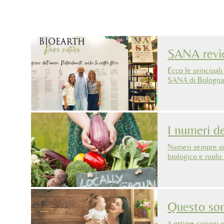
SANA rev
Ecco le principali
SANA di Bologna
I numeri de
Numeri sempre più
biologico e ruolo
Questo son
3 ottime ragioni p