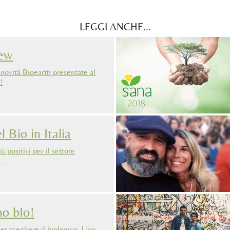
LEGGI ANCHE...
iew
 novità Bioearth presentate al
!
l Bio in Italia
 positivi per il settore
 …
o bIo!
er scegliere il biologico. Uno