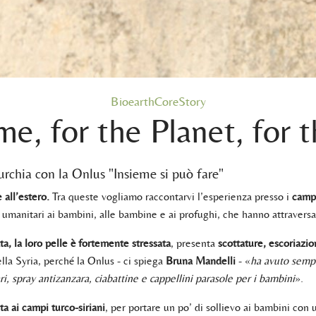
BioearthCoreStory
e, for the Planet, for 
urchia con la Onlus "Insieme si può fare"
e all’estero.
Tra queste vogliamo raccontarvi l’esperienza presso i
campi
i umanitari ai bambini, alle bambine e ai profughi, che hanno attraversa
ta, la loro pelle è fortemente stressata
, presenta
scottature, escoriazio
lla Syria, perché la Onlus - ci spiega
Bruna Mandelli
- «
ha avuto sempr
ri, spray antizanzara, ciabattine e cappellini parasole per i bambini
».
ta ai campi turco-siriani
, per portare un po’ di sollievo ai bambini con u