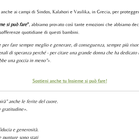
 anche ai campi di Sindos, Kalahori e Vasilika, in Grecia, per protegger
me si può fare
”
, abbiamo provato così tante emozioni che abbiamo deci
 sofferenze quotidiane di questi bambini.
 per fare sempre meglio e generare, di conseguenza, sempre più risorse 
ali di speranza perché - per citare una grande donna che ha dedicato la 
ebbe una goccia in meno”
».
Sostieni anche tu Insieme si può fare!
rà” anche le ferite del cuore.
e gratitudine».
fiducia e generosità.
le punture sono stati