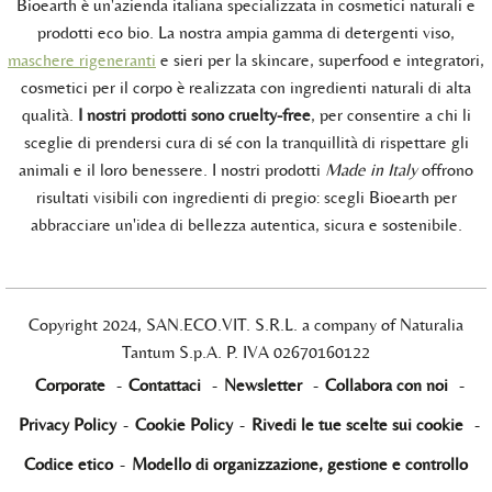
Bioearth è un'azienda italiana specializzata in cosmetici naturali e
prodotti eco bio. La nostra ampia gamma di detergenti viso,
maschere rigeneranti
e sieri per la skincare, superfood e integratori,
cosmetici per il corpo è realizzata con ingredienti naturali di alta
qualità.
I nostri prodotti sono cruelty-free
, per consentire a chi li
sceglie di prendersi cura di sé con la tranquillità di rispettare gli
animali e il loro benessere. I nostri prodotti
Made in Italy
offrono
risultati visibili con ingredienti di pregio: scegli Bioearth per
abbracciare un'idea di bellezza autentica, sicura e sostenibile.
Copyright 2024, SAN.ECO.VIT. S.R.L. a company of Naturalia
Tantum S.p.A. P. IVA 02670160122
Corporate
-
Contattaci
-
Newsletter
-
Collabora con noi
-
Privacy Policy
-
Cookie Policy
-
Rivedi le tue scelte sui cookie
-
Codice etico
-
Modello di organizzazione, gestione e controllo