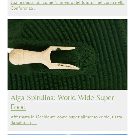
Già riconosciuta come “alimento del futuro” nel corso della
Conferenza …
Alga Spirulina: World Wide Super
Food
Affermata in Occidente come super alimento verde, usata
da salutisti, …