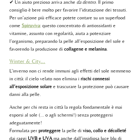
✔ Un aiuto prezioso arriva anche
da dentro
. Il primo
consiglio è bere molto per favorire l’idratazione dei tessuti.
Per un’azione più efficace potete contare su un superfood
come
Spiruviva
: questo concentrato di antiossidanti e
vitamine, assunto con regolarità, aiuta a potenziare
l’organismo, preparando la pelle all’esposizione del sole e
favorendo la produzione di
collagene e melanina
.
Winter & City...
L’inverno non ci rende immuni agli effetti del sole nemmeno
in città: il cielo velato non elimina i
rischi connessi
all’esposizione solare
e trascurare la protezione può causare
danni alla pelle.
Anche per chi resta in città la regola fondamentale è mai
esporsi al sole (... o agli schermi!) senza proteggersi
adeguatamente!
Formulata per
proteggere
la pelle di
viso, collo e décolleté
dai raggi
UVB e UVA
ma anche dall’insidiosa luce blu di