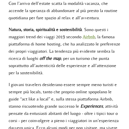
Con l’arrivo dell’estate scatta la modalità vacanza, che
accende la speranza di abbandonare al più presto la routine
quotidiana per fare spazio al relax e all’avventura.
Natura, storia, spiritualità e sostenibilità
. Sono questi i
maggiori trend dei viaggi 2019 secondo
Airbnb
, la famosa
piattaforma di home hosting, che ha analizzato le preferenze
dei propri viaggiatori. La tendenza più evidente sembra la
ricerca di luoghi
o
ff
the map
, per un turismo che punta
soprattutto all’autenticità delle esperienze e all’attenzione
per la sostenibilità.
I giovani travelers desiderano essere sempre meno turisti e
sempre più locals, tanto che proprio online spopolano le
guide “act like a local” e, sulla stessa piattaforma Airbnb,
stanno riscuotendo grande successo le
Experiences
, attività
pensate da entusiasti abitanti del luogo - oltre i tipici tour o
corsi - per coinvolgere a pieno i viaggiatori in un’esperienza
davvero unica. Ecco alcuni modi per non visitare, ma vivere