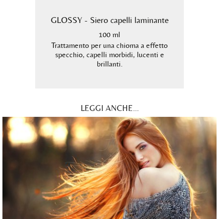
triente
GLOSSY - Siero capelli laminante
B
100 ml
ità
Trattamento per una chioma a effetto
n doppie
specchio, capelli morbidi, lucenti e
Shampo
brillanti.
per i 
LEGGI ANCHE...