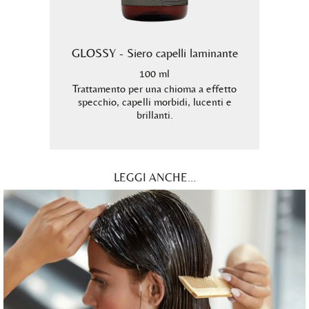
mo
GLOSSY - Siero capelli laminante
B
100 ml
Trattamento per una chioma a effetto
specchio, capelli morbidi, lucenti e
rulina.
Shampo
brillanti.
per i 
LEGGI ANCHE...