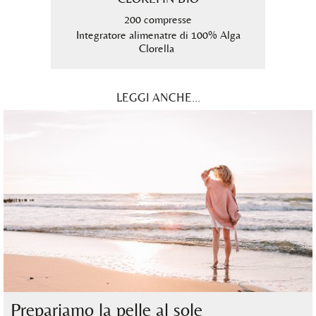
200 compresse
9
 Alga
Integratore alimenatre di 100% Alga
Inte
ca
Clorella
LEGGI ANCHE...
Prepariamo la pelle al sole