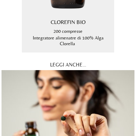
RE
CLOREFIN BIO
200 compresse
9
 Alga
Integratore alimenatre di 100% Alga
Inte
ca
Clorella
LEGGI ANCHE...