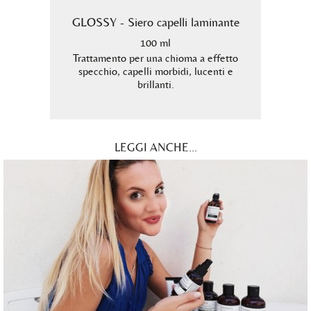
triente
GLOSSY - Siero capelli laminante
B
100 ml
ità
Trattamento per una chioma a effetto
n doppie
specchio, capelli morbidi, lucenti e
Shampo
brillanti.
per i 
LEGGI ANCHE...