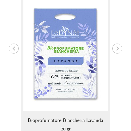
ra
Bioprofumatore Biancheria Lavanda
B
20 gr