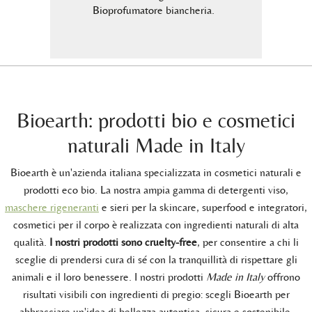
odore.
Bioprofumatore biancheria.
uma
B
Bioearth: prodotti bio e cosmetici
naturali Made in Italy
Bioearth è un'azienda italiana specializzata in cosmetici naturali e
prodotti eco bio. La nostra ampia gamma di detergenti viso,
maschere rigeneranti
e sieri per la skincare, superfood e integratori,
cosmetici per il corpo è realizzata con ingredienti naturali di alta
qualità.
I nostri prodotti sono cruelty-free
, per consentire a chi li
sceglie di prendersi cura di sé con la tranquillità di rispettare gli
animali e il loro benessere. I nostri prodotti
Made in Italy
offrono
risultati visibili con ingredienti di pregio: scegli Bioearth per
abbracciare un'idea di bellezza autentica, sicura e sostenibile.