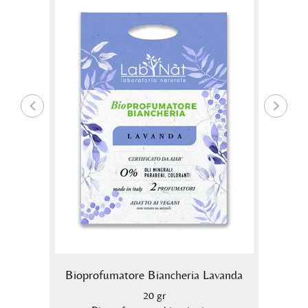
co
Bioprofumatore Biancheria Lavanda
Biopr
20 gr