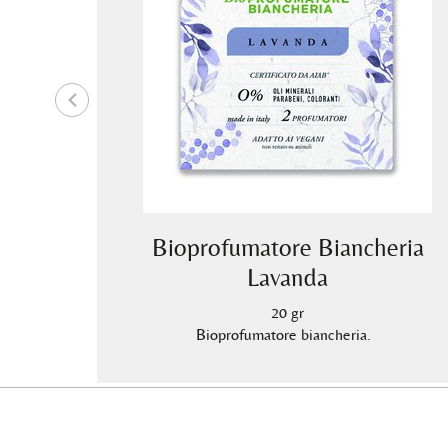
rico
Bioprofumatore Biancheria
Lavanda
ulato con
20 gr
tificata.
Bioprofumatore biancheria.