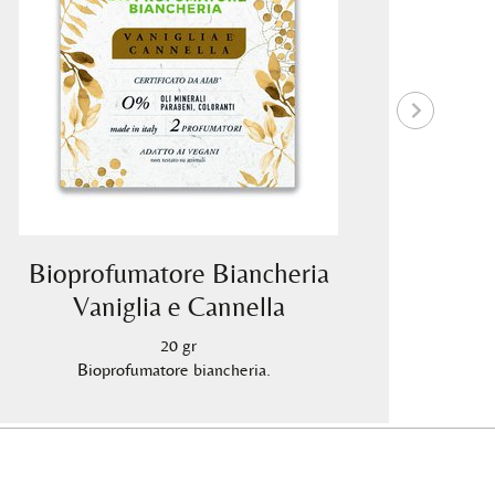
Bioprofumatore Biancheria
Bio
Vaniglia e Cannella
20 gr
Bioprofumatore biancheria.