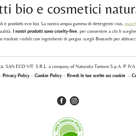
ti bio e cosmetici natur
rali e prodotti eco bio. La nostra ampia gamma di detergenti viso,
masch
ualità.
I nostri prodotti sono cruelty-free
, per consentire a chi li sceglie
 risultati visibili con ingredienti di pregio: scegli Bioearth per abbracc
24, SAN.ECO.VIT. S.R.L. a company of Naturalia Tantum S.p.A. P. IV
-
Privacy Policy
-
Cookie Policy
-
Rivedi le tue scelte sui cookie
-
Co