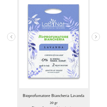
co
Bioprofumatore Biancheria Lavanda
B
20 gr