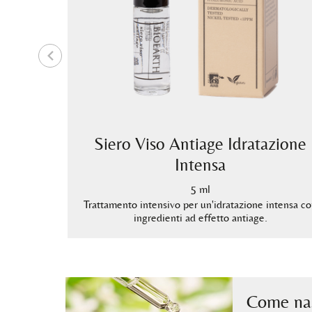
e
Siero Viso Antiage Idratazione
Intensa
intensa con
5 ml
itutivo.
Trattamento intensivo per un'idratazione intensa c
ingredienti ad effetto antiage.
Come nas