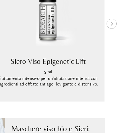
Siero Viso Epigenetic Lift
Siero 
5 ml
Trattamento intensivo per un'idratazione intensa con
Trattament
ngredienti ad effetto antiage, levigante e distensivo.
ingredien
Maschere viso bio e Sieri: