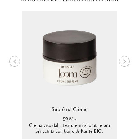
maca +
Suprême Crème
a
50 ML
Crema viso dalla texture migliorata e ora
Siero v
arricchita con burro di Karité BIO.
bava di
fonda.