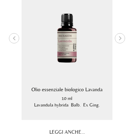
alipto
Olio essenziale biologico Lavanda
Olio 
10 ml
.
Lavandula hybrida Balb. Ex Ging.
Mel
LEGGI ANCHE...