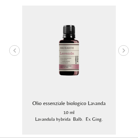
alipto
Olio essenziale biologico Lavanda
Olio 
10 ml
.
Lavandula hybrida Balb. Ex Ging.
Mel