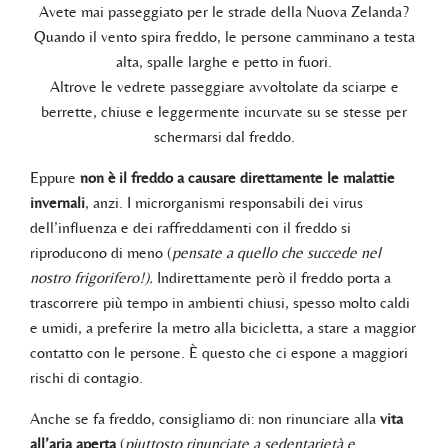
Avete mai passeggiato per le strade della Nuova Zelanda?
Quando il vento spira freddo, le persone camminano a testa
alta, spalle larghe e petto in fuori.
Altrove le vedrete passeggiare avvoltolate da sciarpe e
berrette, chiuse e leggermente incurvate su se stesse per
schermarsi dal freddo.
Eppure
non è il freddo a causare direttamente le malattie
invernali
, anzi. I microrganismi responsabili dei virus
dell’influenza e dei raffreddamenti con il freddo si
riproducono di meno (
pensate a quello che succede nel
nostro frigorifero!).
Indirettamente però il freddo porta a
trascorrere più tempo in ambienti chiusi, spesso molto caldi
e umidi, a preferire la metro alla bicicletta, a stare a maggior
contatto con le persone. È questo che ci espone a maggiori
rischi di contagio.
Anche se fa freddo, consigliamo di: non rinunciare alla
vita
all’aria aperta
(
piuttosto rinunciate a sedentarietà e