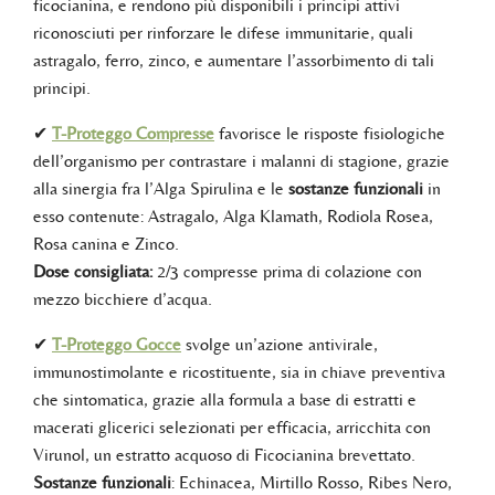
ficocianina, e rendono più disponibili i principi attivi
riconosciuti per rinforzare le difese immunitarie, quali
astragalo, ferro, zinco, e aumentare l’assorbimento di tali
principi.
✔
T-Proteggo Compresse
favorisce le risposte fisiologiche
dell’organismo per contrastare i malanni di stagione, grazie
alla sinergia fra l’Alga Spirulina e le
sostanze funzionali
in
esso contenute: Astragalo, Alga Klamath, Rodiola Rosea,
Rosa canina e Zinco.
Dose consigliata:
2/3 compresse prima di colazione con
mezzo bicchiere d’acqua.
✔
T-Proteggo Gocce
svolge un’azione antivirale,
immunostimolante e ricostituente, sia in chiave preventiva
che sintomatica, grazie alla formula a base di estratti e
macerati glicerici selezionati per efficacia, arricchita con
Virunol, un estratto acquoso di Ficocianina brevettato.
Sostanze funzionali
: Echinacea, Mirtillo Rosso, Ribes Nero,