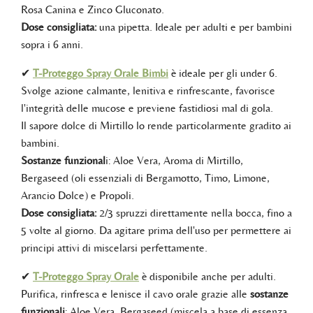
Rosa Canina e Zinco Gluconato.
Dose consigliata:
una pipetta. Ideale per adulti e per bambini
sopra i 6 anni.
✔
T-Proteggo Spray Orale Bimbi
è ideale per gli under 6.
Svolge azione calmante, lenitiva e rinfrescante, favorisce
l'integrità delle mucose e previene fastidiosi mal di gola.
Il sapore dolce di Mirtillo lo rende particolarmente gradito ai
bambini.
Sostanze funzional
i: Aloe Vera, Aroma di Mirtillo,
Bergaseed (oli essenziali di Bergamotto, Timo, Limone,
Arancio Dolce) e Propoli.
Dose consigliata:
2/3 spruzzi direttamente nella bocca, fino a
5 volte al giorno. Da agitare prima dell'uso per permettere ai
principi attivi di miscelarsi perfettamente.
✔
T-Proteggo Spray Orale
è disponibile anche per adulti.
Purifica, rinfresca e lenisce il cavo orale grazie alle
sostanze
funzionali
: Aloe Vera, Bergaseed (miscela a base di essenza