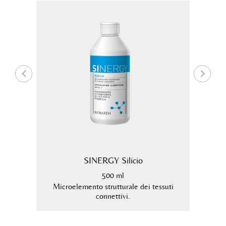
SINERGY Silicio
se
500 ml
9
 Alga
Microelemento strutturale dei tessuti
Inte
connettivi.