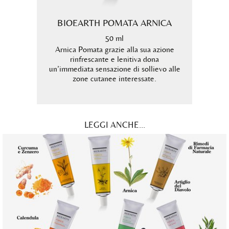
LLO E
BIOEARTH POMATA ARNICA
BIO
50 ml
Arnica Pomata grazie alla sua azione
rinfrescante e lenitiva dona
dicata
Tea Tr
un’immediata sensazione di sollievo alle
 caso di
altam
zone cutanee interessate.
utile 
a
LEGGI ANCHE...