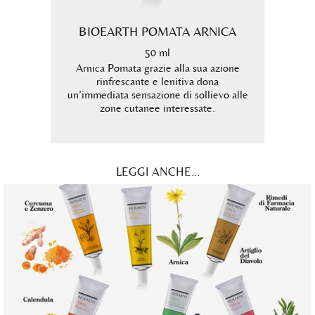
LLO E
BIOEARTH POMATA ARNICA
BIO
50 ml
Arnica Pomata grazie alla sua azione
rinfrescante e lenitiva dona
dicata
Tea Tr
un’immediata sensazione di sollievo alle
 caso di
altam
zone cutanee interessate.
utile 
a
LEGGI ANCHE...