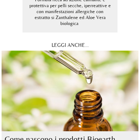
 Non
protettiva per pelli secche, iperreattive e
pr
 ed Aloe
con manifestazioni allergiche con
couper
estratto si Zanthalene ed Aloe Vera
biologica
LEGGI ANCHE...
Come nascono i prodotti Bioearth