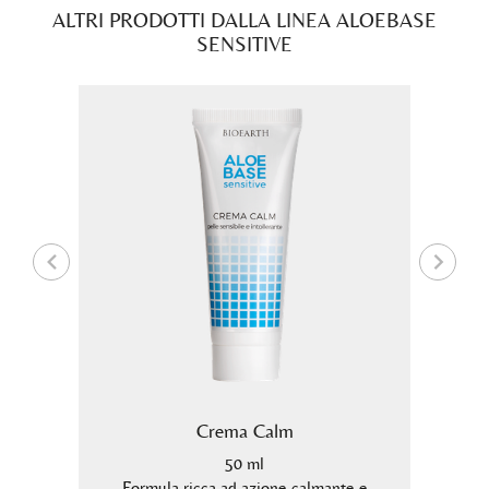
ALTRI PRODOTTI DALLA LINEA ALOEBASE
SENSITIVE
Crema Calm
50 ml
ecca.
Formula ricca ad azione calmante e
Formu