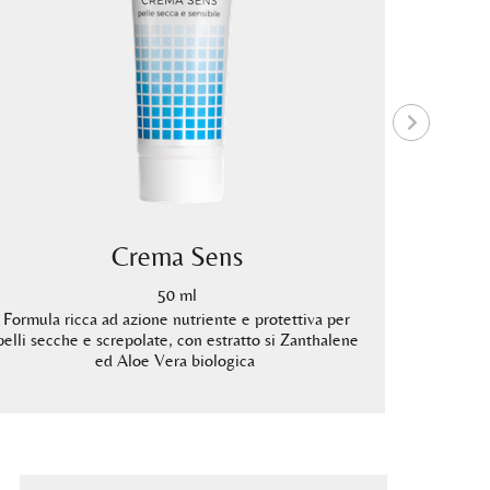
Crema Sens
50 ml
Formula ricca ad azione nutriente e protettiva per
Formula le
pelli secche e screpolate, con estratto si Zanthalene
secche e de
ed Aloe Vera biologica