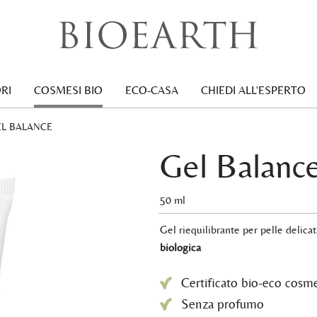
RI
COSMESI BIO
ECO-CASA
CHIEDI ALL'ESPERTO
RRENT:
EL BALANCE
Gel Balanc
50 ml
Gel riequilibrante per pelle delica
biologica
Certificato bio-eco cosm
Senza profumo