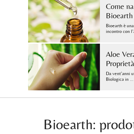
Come nas
Bioearth
Bioearth è una
incontro con 
Aloe Ver
Proprietà
Da vent’anni u
Biologica in …
Bioearth: prodot