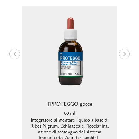
TPROTEGGO gocce
50 ml
ga
Integratore alimentare liquido a base di
In
 lago
Ribes Nigrum, Echinacea e Ficocianina,
Spiru
azione di sostengno del sistema
c
immunitario. Adulti e bambini.