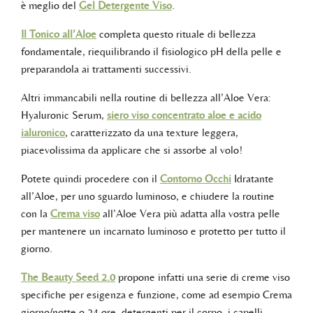
è meglio del
Gel Detergente Viso
.
Il Tonico all’Aloe
completa questo rituale di bellezza
fondamentale, riequilibrando il fisiologico pH della pelle e
preparandola ai trattamenti successivi.
Altri immancabili nella routine di bellezza all’Aloe Vera:
Hyaluronic Serum,
siero viso concentrato aloe e acido
ialuronico
, caratterizzato da una texture leggera,
piacevolissima da applicare che si assorbe al volo!
Potete quindi procedere con il
Contorno Occhi
Idratante
all’Aloe, per uno sguardo luminoso, e chiudere la routine
con la
Crema viso
all’Aloe Vera più adatta alla vostra pelle
per mantenere un incarnato luminoso e protetto per tutto il
giorno.
The Beauty Seed 2.0
propone infatti una serie di creme viso
specifiche per esigenza e funzione, come ad esempio Crema
giorno/notte o 24 ore, detergenti per il corpo, i capelli,