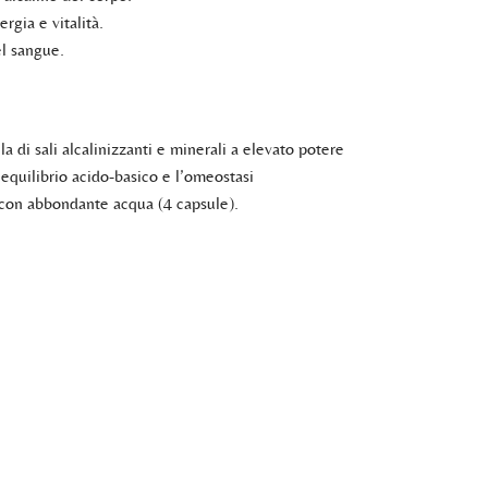
gia e vitalità.
el sangue.
a di sali alcalinizzanti e minerali a elevato potere
l’equilibrio acido-basico e l’omeostasi
ti con abbondante acqua (4 capsule).