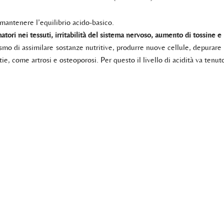
 mantenere l’equilibrio acido-basico.
tori nei tessuti, irritabilità del sistema nervoso, aumento di tossine e r
smo di assimilare sostanze nutritive, produrre nuove cellule, depurare e
ttie, come artrosi e osteoporosi. Per questo il livello di acidità va tenut