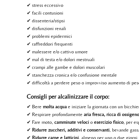
✔ stress eccessivo
✔ facili contusioni
✔ dissenteria/stipsi
✔ disfunzioni renali
✔ problemi epidermici
✔ raffreddori frequenti
✔ malessere e/o cattivo umore
✔ mal di testa e/o dolori mestruali
✔ crampi alle gambe e dolori muscolari
✔ stanchezza cronica e/o confusione mentale
✔ difficoltà a perdere peso o improvviso aumento di pes
Consigli per alcalinizzare il corpo:
✔ Bere
molta acqua
e iniziare la giornata con un bicchi
✔ Respirare profondamente
aria fresca, ricca di ossigen
✔ Fare moto,
camminate veloci
o
esercizio fisico
, per es
✔
Ridurre zuccheri, additivi e conservanti
, bevande gassa
✔
Ridurre carne e latticini
, almeno per uno o due giorni l