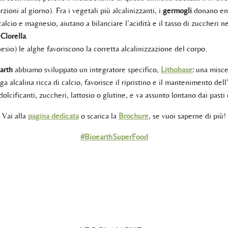
rzioni al giorno). Fra i vegetali più alcalinizzanti, i
germogli
donano ener
alcio e magnesio, aiutano a bilanciare l’acidità e il tasso di zuccheri n
Clorella
.
esio) le alghe favoriscono la corretta alcalinizzazione del corpo.
arth
abbiamo sviluppato un integratore specifico,
Lithobase
:
una miscel
lga alcalina ricca di calcio, favorisce il ripristino e il mantenimento del
dolcificanti, zuccheri, lattosio o glutine, e va assunto lontano dai pas
Vai alla
pagina dedicata
o scarica la
Brochure
, se vuoi saperne di più!
#BioearthSuperFood