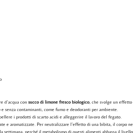
o
ere d’acqua con
succo di limone fresco biologico
, che svolge un effetto
o
e senza contaminanti, come fumo e deodoranti per ambiente.
pellere i prodotti di scarto acidi e alleggerire il lavoro del fegato.
te e aromatizzate. Per neutralizzare l’effetto di una bibita, il corpo ne
a settimana, perché il metabolismo di questi alimenti abbassa il livello