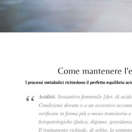
Come mantenere l’eq
I processi metabolici richiedono il perfetto equilibrio ac
Acidòṡi.
Sostantivo femminile [der. di acido 
Condizione dovuta o a un eccessivo accumul
verificare in forma più o meno transitoria 
fisiopatologiche (fatica, digiuno, gravidanz
Il trattamento richiede, di solito, la sommin