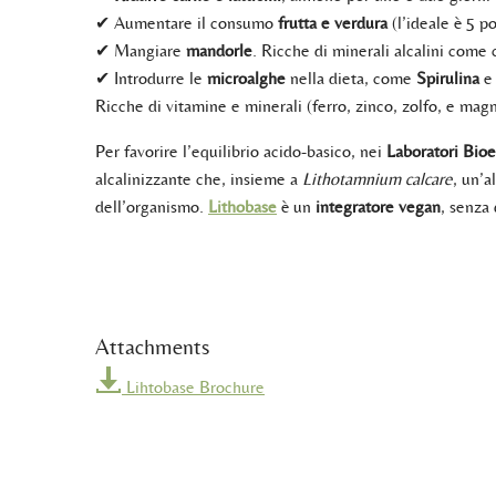
✔ Aumentare il consumo
frutta e verdura
(l’ideale è 5 po
✔ Mangiare
mandorle
. Ricche di minerali alcalini come c
✔ Introdurre le
microalghe
nella dieta, come
Spirulina
e
Ricche di vitamine e minerali (ferro, zinco, zolfo, e magn
Per favorire l’equilibrio acido-basico, nei
Laboratori Bioe
alcalinizzante che, insieme a
Lithotamnium calcare
, un’a
dell’organismo.
Lithobase
è un
integratore vegan
, senza 
Attachments
Lihtobase Brochure