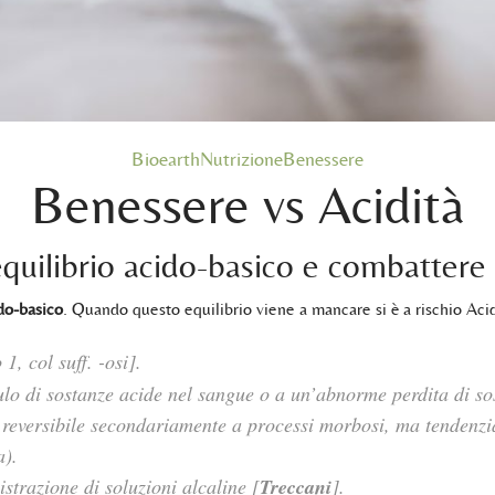
BioearthNutrizioneBenessere
Benessere vs Acidità
uilibrio acido-basico e combattere l
ido-basico
. Quando questo equilibrio viene a mancare si è a rischio Aci
1, col suff. -osi].
o di sostanze acide nel sangue o a un’abnorme perdita di sos
e reversibile secondariamente a processi morbosi, ma tendenzia
a).
istrazione di soluzioni alcaline [
Treccani
].